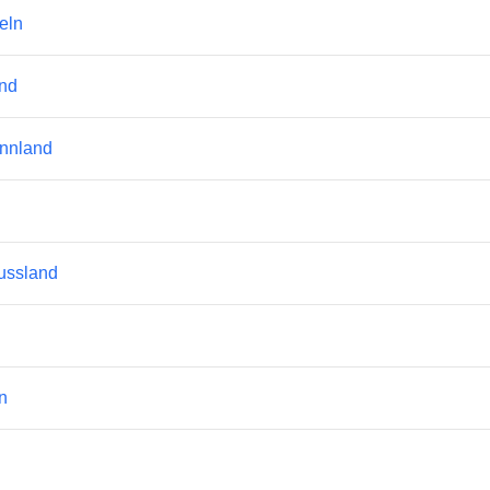
eln
and
innland
Russland
n