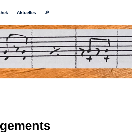
thek
Aktuelles
🔎
ngements