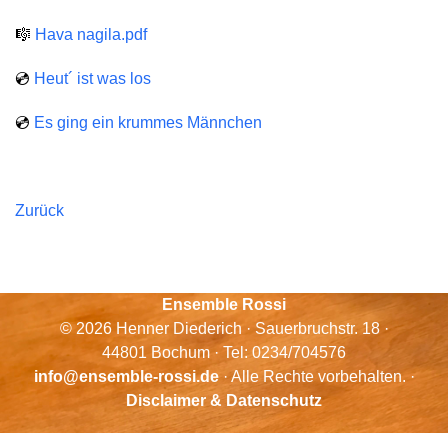
🎼
Hava nagila.pdf
💿
Heut´ ist was los
💿
Es ging ein krummes Männchen
Zurück
Ensemble Rossi
© 2026 Henner Diederich · Sauerbruchstr. 18 ·
44801 Bochum · Tel: 0234/704576
info@ensemble-rossi.de
· Alle Rechte vorbehalten. ·
Disclaimer & Datenschutz