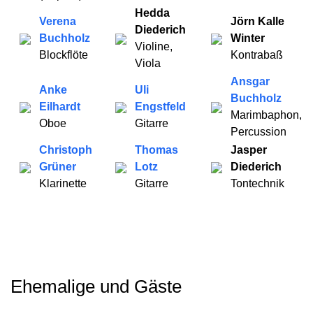
Hedda
Verena
Jörn Kalle
Diederich
Buchholz
Winter
Violine,
Blockflöte
Kontrabaß
Viola
Ansgar
Anke
Uli
Buchholz
Eilhardt
Engstfeld
Marimbaphon,
Oboe
Gitarre
Percussion
Christoph
Thomas
Jasper
Grüner
Lotz
Diederich
Klarinette
Gitarre
Tontechnik
Ehemalige und Gäste