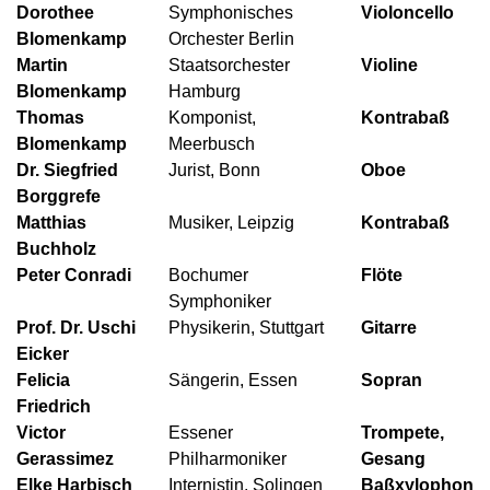
Dorothee
Symphonisches
Violoncello
Blomenkamp
Orchester Berlin
Martin
Staatsorchester
Violine
Blomenkamp
Hamburg
Thomas
Komponist,
Kontrabaß
Blomenkamp
Meerbusch
Dr. Siegfried
Jurist, Bonn
Oboe
Borggrefe
Matthias
Musiker, Leipzig
Kontrabaß
Buchholz
Peter Conradi
Bochumer
Flöte
Symphoniker
Prof. Dr. Uschi
Physikerin, Stuttgart
Gitarre
Eicker
Felicia
Sängerin, Essen
Sopran
Friedrich
Victor
Essener
Trompete,
Gerassimez
Philharmoniker
Gesang
Elke Harbisch
Internistin, Solingen
Baßxylophon