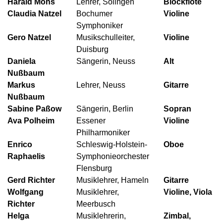
Harald Mohs
Lehrer, Solingen
Blockflöte
Claudia Natzel
Bochumer
Violine
Symphoniker
Gero Natzel
Musikschulleiter,
Violine
Duisburg
Daniela
Sängerin, Neuss
Alt
Nußbaum
Markus
Lehrer, Neuss
Gitarre
Nußbaum
Sabine Paßow
Sängerin, Berlin
Sopran
Ava Polheim
Essener
Violine
Philharmoniker
Enrico
Schleswig-Holstein-
Oboe
Raphaelis
Symphonieorchester
Flensburg
Gerd Richter
Musiklehrer, Hameln
Gitarre
Wolfgang
Musiklehrer,
Violine, Viola
Richter
Meerbusch
Helga
Musiklehrerin,
Zimbal,