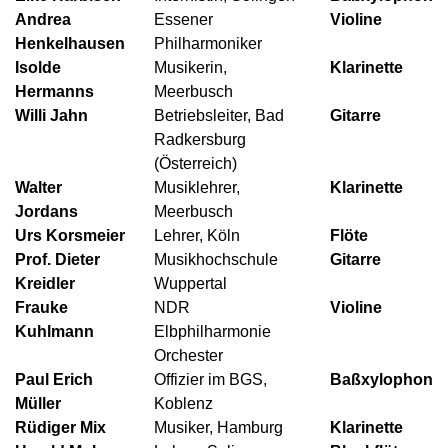
Andrea
Essener
Violine
Henkelhausen
Philharmoniker
Isolde
Musikerin,
Klarinette
Hermanns
Meerbusch
Willi Jahn
Betriebsleiter, Bad
Gitarre
Radkersburg
(Österreich)
Walter
Musiklehrer,
Klarinette
Jordans
Meerbusch
Urs Korsmeier
Lehrer, Köln
Flöte
Prof. Dieter
Musikhochschule
Gitarre
Kreidler
Wuppertal
Frauke
NDR
Violine
Kuhlmann
Elbphilharmonie
Orchester
Paul Erich
Offizier im BGS,
Baßxylophon
Müller
Koblenz
Rüdiger Mix
Musiker, Hamburg
Klarinette