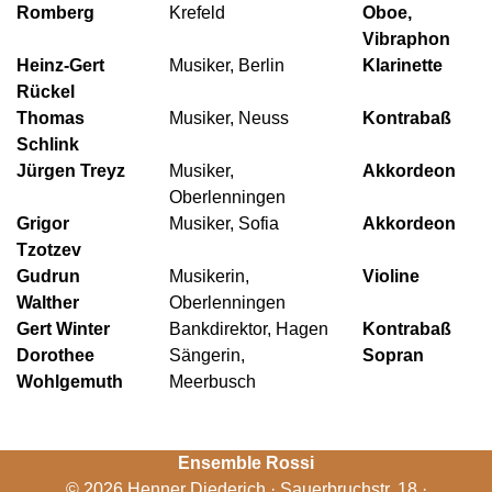
Romberg
Krefeld
Oboe,
Vibraphon
Heinz-Gert
Musiker, Berlin
Klarinette
Rückel
Thomas
Musiker, Neuss
Kontrabaß
Schlink
Jürgen Treyz
Musiker,
Akkordeon
Oberlenningen
Grigor
Musiker, Sofia
Akkordeon
Tzotzev
Gudrun
Musikerin,
Violine
Walther
Oberlenningen
Gert Winter
Bankdirektor, Hagen
Kontrabaß
Dorothee
Sängerin,
Sopran
Wohlgemuth
Meerbusch
Ensemble Rossi
© 2026 Henner Diederich · Sauerbruchstr. 18 ·