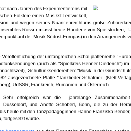
hat nach Jahren des Experimentierens mit
hen Folklore einen Musikstil entwickelt,
äzision und wegen seines Nuancenreichtums große Zuhörerkre
 Ensembles Rossi umfasst heute Hunderte von Spielstücken, T
werpunkt auf der Musik Südost-Europas) in den Arrangements 
eröffentlichung der umfangreichen Schallplattenreihe "Europä
ndfunksendungen (auch als "Spielkreis Henner Diederich") im
nachtszeit), Schulfunksendereihen: "Musik in der Grundschule",
82 ausgezeichnete Platte "Tanzlieder Schalmei" (Klett-Verl
berg), UdSSR, Frankreich, Rumänien und Österreich.
Sehr erfolgreich war die jahrelange Zusammenarbeit
Düsseldorf, und Anette Schöberl, Bonn, die zu der Hera
bis heute mit den Tanzpädagoginnen Hanne Franziska Bender, 
, fortgesetzt wurde.