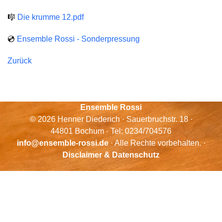
🎼
Die krumme 12.pdf
💿
Ensemble Rossi - Sonderpressung
Zurück
Ensemble Rossi
© 2026 Henner Diederich · Sauerbruchstr. 18 ·
44801 Bochum · Tel: 0234/704576
info@ensemble-rossi.de
· Alle Rechte vorbehalten. ·
Disclaimer & Datenschutz