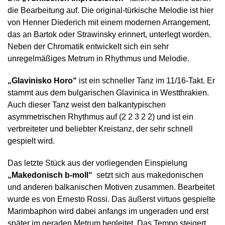
die Bearbeitung auf. Die original-türkische Melodie ist hier
von Henner Diederich mit einem modernen Arrangement,
das an Bartok oder Strawinsky erinnert, unterlegt worden.
Neben der Chromatik entwickelt sich ein sehr
unregelmäßiges Metrum in Rhythmus und Melodie.
„Glavinisko Horo“
ist ein schneller Tanz im 11/16-Takt. Er
stammt aus dem bulgarischen Glavinica in Westthrakien.
Auch dieser Tanz weist den balkantypischen
asymmetrischen Rhythmus auf (2 2 3 2 2) und ist ein
verbreiteter und beliebter Kreistanz, der sehr schnell
gespielt wird.
Das letzte Stück aus der vorliegenden Einspielung
„Makedonisch b-moll“
setzt sich aus makedonischen
und anderen balkanischen Motiven zusammen. Bearbeitet
wurde es von Ernesto Rossi. Das äußerst virtuos gespielte
Marimbaphon wird dabei anfangs im ungeraden und erst
später im geraden Metrum begleitet. Das Tempo steigert