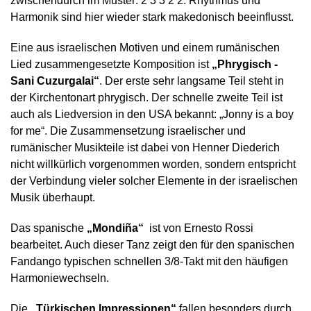
zwischendurch im Muster: 2 3 3 2 2. Rhythmus und
Harmonik sind hier wieder stark makedonisch beeinflusst.
Eine aus israelischen Motiven und einem rumänischen
Lied zusammengesetzte Komposition ist
„Phrygisch -
Sani Cuzurgalai“
. Der erste sehr langsame Teil steht in
der Kirchentonart phrygisch. Der schnelle zweite Teil ist
auch als Liedversion in den USA bekannt: „Jonny is a boy
for me“. Die Zusammensetzung israelischer und
rumänischer Musikteile ist dabei von Henner Diederich
nicht willkürlich vorgenommen worden, sondern entspricht
der Verbindung vieler solcher Elemente in der israelischen
Musik überhaupt.
Das spanische
„Mondiña“
ist von Ernesto Rossi
bearbeitet. Auch dieser Tanz zeigt den für den spanischen
Fandango typischen schnellen 3/8-Takt mit den häufigen
Harmoniewechseln.
Die
„Türkischen Impressionen“
fallen besonders durch