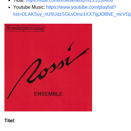
Tidal:
https://tidal.com/browse/album/221058408
Youtube Music:
https://www.youtube.com/playlist?
list=OLAK5uy_nU6UdzSGLvOmz1XX7lgJO8NE_mcVG
Titel: