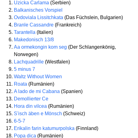
Uzicka Carlama
(Serbien)
Balkanisches Vorspiel
Ovdoviala Lissitchkata
(Das Füchslein, Bulgarien)
Branle Cassandre
(Frankreich)
Tarantella
(Italien)
Makedonisch 13/8
Aa ormekongin kom seg
(Der Schlangenkönig,
Norwegen)
Lachquadrille
(Westfalen)
5 minus 7
Waltz Without Women
Roata
(Rumänien)
A lado de mi Cabana
(Spanien)
Demollierter Ce
Hora din vilcea
(Rumänien)
S'isch äben e Mönsch
(Schweiz)
6-5-7
Erikalin farin katumurpolska
(Finnland)
Popa dica
(Rumänien)