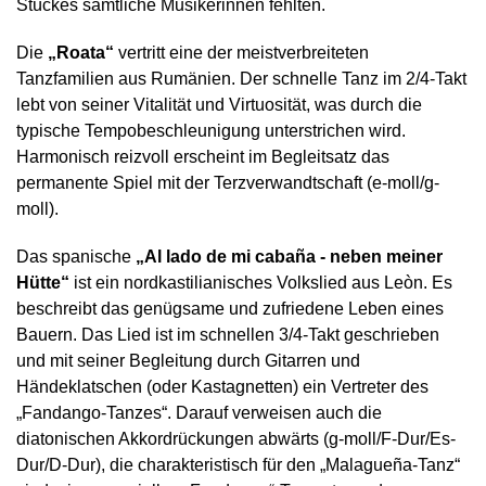
Stückes sämtliche Musikerinnen fehlten.
Die
„Roata“
vertritt eine der meistverbreiteten
Tanzfamilien aus Rumänien. Der schnelle Tanz im 2/4-Takt
lebt von seiner Vitalität und Virtuosität, was durch die
typische Tempobeschleunigung unterstrichen wird.
Harmonisch reizvoll erscheint im Begleitsatz das
permanente Spiel mit der Terzverwandtschaft (e-moll/g-
moll).
Das spanische
„Al lado de mi cabaña - neben meiner
Hütte“
ist ein nordkastilianisches Volkslied aus Leòn. Es
beschreibt das genügsame und zufriedene Leben eines
Bauern. Das Lied ist im schnellen 3/4-Takt geschrieben
und mit seiner Begleitung durch Gitarren und
Händeklatschen (oder Kastagnetten) ein Vertreter des
„Fandango-Tanzes“. Darauf verweisen auch die
diatonischen Akkordrückungen abwärts (g-moll/F-Dur/Es-
Dur/D-Dur), die charakteristisch für den „Malagueña-Tanz“