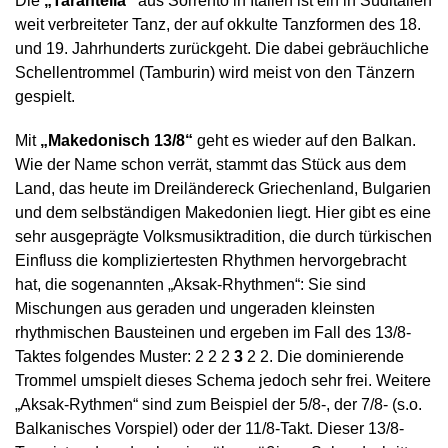
Die
„Tarantella“
aus Sorrento in Italien ist ein in Süditalien
weit verbreiteter Tanz, der auf okkulte Tanzformen des 18.
und 19. Jahrhunderts zurückgeht. Die dabei gebräuchliche
Schellentrommel (Tamburin) wird meist von den Tänzern
gespielt.
Mit
„Makedonisch 13/8“
geht es wieder auf den Balkan.
Wie der Name schon verrät, stammt das Stück aus dem
Land, das heute im Dreiländereck Griechenland, Bulgarien
und dem selbständigen Makedonien liegt. Hier gibt es eine
sehr ausgeprägte Volksmusiktradition, die durch türkischen
Einfluss die kompliziertesten Rhythmen hervorgebracht
hat, die sogenannten „Aksak-Rhythmen“: Sie sind
Mischungen aus geraden und ungeraden kleinsten
rhythmischen Bausteinen und ergeben im Fall des 13/8-
Taktes folgendes Muster: 2 2 2
3
2 2. Die dominierende
Trommel umspielt dieses Schema jedoch sehr frei. Weitere
„Aksak-Rythmen“ sind zum Beispiel der 5/8-, der 7/8- (s.o.
Balkanisches Vorspiel) oder der 11/8-Takt. Dieser 13/8-