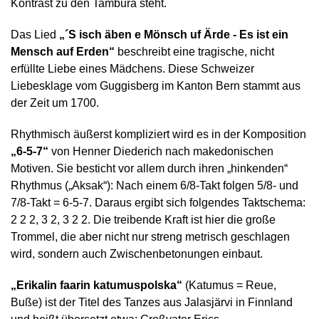
Kontrast zu den Tambura steht.
Das Lied
„
´S isch äben e Mönsch uf Ärde - Es ist ein
Mensch auf Erden“
beschreibt eine tragische, nicht
erfüllte Liebe eines Mädchens. Diese Schweizer
Liebesklage vom Guggisberg im Kanton Bern stammt aus
der Zeit um 1700.
Rhythmisch äußerst kompliziert wird es in der Komposition
„6-5-7“
von Henner Diederich nach makedonischen
Motiven. Sie besticht vor allem durch ihren „hinkenden“
Rhythmus („Aksak“): Nach einem 6/8-Takt folgen 5/8- und
7/8-Takt = 6-5-7. Daraus ergibt sich folgendes Taktschema:
2 2 2, 3 2, 3 2 2. Die treibende Kraft ist hier die große
Trommel, die aber nicht nur streng metrisch geschlagen
wird, sondern auch Zwischenbetonungen einbaut.
„Erikalin faarin katumuspolska“
(Katumus = Reue,
Buße) ist der Titel des Tanzes aus Jalasjärvi in Finnland