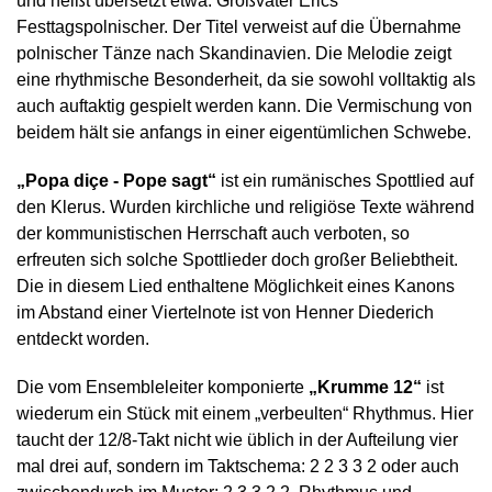
und heißt übersetzt etwa: Großvater Erics
Festtagspolnischer. Der Titel verweist auf die Übernahme
polnischer Tänze nach Skandinavien. Die Melodie zeigt
eine rhythmische Besonderheit, da sie sowohl volltaktig als
auch auftaktig gespielt werden kann. Die Vermischung von
beidem hält sie anfangs in einer eigentümlichen Schwebe.
„Popa diçe - Pope sagt“
ist ein rumänisches Spottlied auf
den Klerus. Wurden kirchliche und religiöse Texte während
der kommunistischen Herrschaft auch verboten, so
erfreuten sich solche Spottlieder doch großer Beliebtheit.
Die in diesem Lied enthaltene Möglichkeit eines Kanons
im Abstand einer Viertelnote ist von Henner Diederich
entdeckt worden.
Die vom Ensembleleiter komponierte
„Krumme 12“
ist
wiederum ein Stück mit einem „verbeulten“ Rhythmus. Hier
taucht der 12/8-Takt nicht wie üblich in der Aufteilung vier
mal drei auf, sondern im Taktschema: 2 2 3 3 2 oder auch