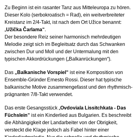
Zu Beginn ist ein rasanter Tanz aus Mitteleuropa zu hören.
Dieser Kolo (serbokroatisch = Rad), ein weitverbreiteter
Kreistanz im 2/4-Takt, ist nach dem Ort Užice benannt:
„
Užička Čarlama“
.
Der besondere Reiz seiner harmonisch mehrdeutigen
Melodie zeigt sich im Begleitsatz durch das Schwanken
zwischen Dur und Moll und der Untermalung mit den
typischen Akkordrückungen („Balkanrückungen“).
Das
„Balkanische Vorspiel“
ist eine Komposition von
Ensemble-Gründer Ernesto Rossi. Dieser hat typische
balkanische Motive zusammengefasst und den rhythmisch-
prägnanten 7/8-Takt verwendet.
Das erste Gesangsstück „
Ovdoviala Lissitchkata - Das
Füchslein“
ist ein Kinderlied aus Bulgarien. Es beschreibt
die Abhängigkeit der Landarbeiter von der Obrigkeit,
versteckt die Klage jedoch als Fabel hinter einer