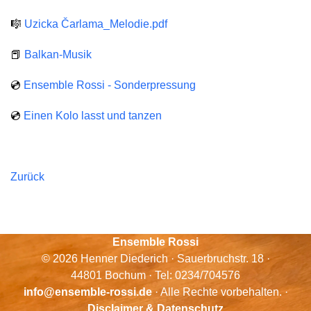
🎼
Uzicka Čarlama_Melodie.pdf
📕
Balkan-Musik
💿
Ensemble Rossi - Sonderpressung
💿
Einen Kolo lasst und tanzen
Zurück
Ensemble Rossi
© 2026 Henner Diederich · Sauerbruchstr. 18 ·
44801 Bochum · Tel: 0234/704576
info@ensemble-rossi.de
· Alle Rechte vorbehalten. ·
Disclaimer & Datenschutz