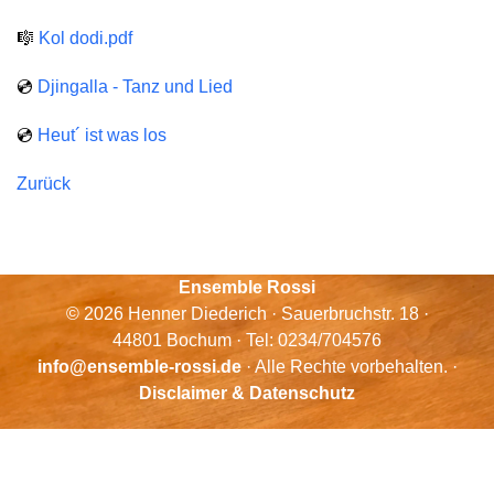
🎼
Kol dodi.pdf
💿
Djingalla - Tanz und Lied
💿
Heut´ ist was los
Zurück
Ensemble Rossi
© 2026 Henner Diederich · Sauerbruchstr. 18 ·
44801 Bochum · Tel: 0234/704576
info@ensemble-rossi.de
· Alle Rechte vorbehalten. ·
Disclaimer & Datenschutz