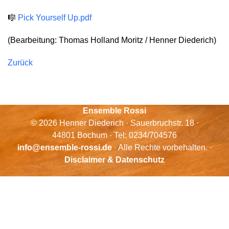
🎼
Pick Yourself Up.pdf
(Bearbeitung: Thomas Holland Moritz / Henner Diederich)
Zurück
Ensemble Rossi
© 2026 Henner Diederich · Sauerbruchstr. 18 ·
44801 Bochum · Tel: 0234/704576
info@ensemble-rossi.de
· Alle Rechte vorbehalten. ·
Disclaimer & Datenschutz