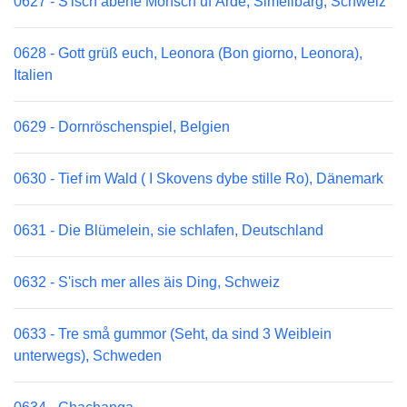
0627 - S'isch äbene Mönsch uf Ärde, Simelibärg, Schweiz
0628 - Gott grüß euch, Leonora (Bon giorno, Leonora),
Italien
0629 - Dornröschenspiel, Belgien
0630 - Tief im Wald ( I Skovens dybe stille Ro), Dänemark
0631 - Die Blümelein, sie schlafen, Deutschland
0632 - S'isch mer alles äis Ding, Schweiz
0633 - Tre små gummor (Seht, da sind 3 Weiblein
unterwegs), Schweden