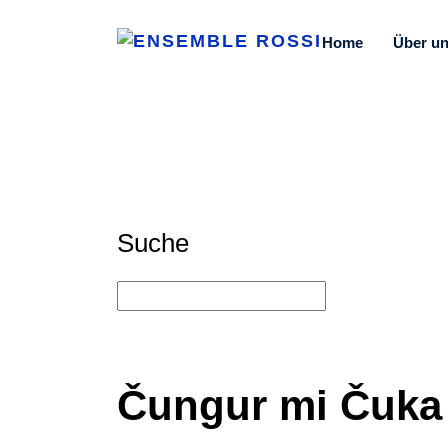
Home
Über u
Suche
Čungur mi Čuka