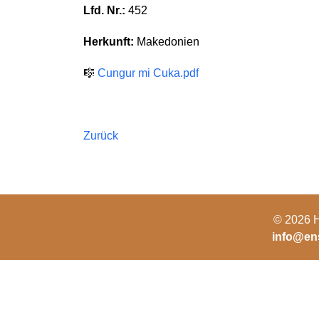
Lfd. Nr.:
452
Herkunft:
Makedonien
🎼
Cungur mi Cuka.pdf
Zurück
© 2026 H
info@en