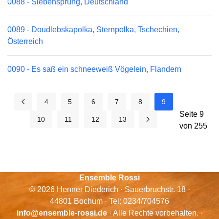
0088 - Siebensprung, Deutschland
0089 - Doudlebskapolka, Sternpolka, Tschechien,
Österreich
0090 - Es saß ein schneeweiß Vögelein, Flandern
4
5
6
7
8
9
Seite 9
10
11
12
13
von 255
Ensemble Rossi
© 2026 Henner Diederich · Sauerbruchstr. 18 ·
44801 Bochum · Tel: 0234/704576
info@ensemble-rossi.de
· Alle Rechte vorbehalten. ·