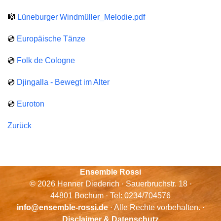
🎼
Lüneburger Windmüller_Melodie.pdf
💿
Europäische Tänze
💿
Folk de Cologne
💿
Djingalla - Bewegt im Alter
💿
Euroton
Zurück
Ensemble Rossi
© 2026 Henner Diederich · Sauerbruchstr. 18 ·
44801 Bochum · Tel: 0234/704576
info@ensemble-rossi.de
· Alle Rechte vorbehalten. ·
Disclaimer & Datenschutz