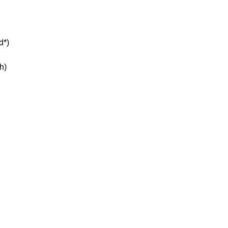
d*)
h)