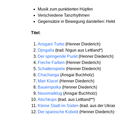
Musik zum punktierten Hüpfen
Verschiedene Tanzrhythmen
Gegensätze in Bewegung darstellen: Hekti
Titel:
Ansgars Turbo
(Henner Diederich)
Djingalla
(trad. Nigun aus Lettland*)
Der springende Punkt
(Henner Diederich)
Freche Farben
(Henner Diederich)
Schattenspiele
(Henner Diederich)
Chachanga
(Ansgar Buchholz)
Mari Klacel
(Henner Diederich)
Bauernpolka
(Henner Diederich)
Neunmalklug
(Ansgar Buchholz)
Atschkups
(trad. aus Lettland**)
Kleine Stadt im Süden
(trad. aus der Ukrai
Der spanische Kobold
(Henner Diederich)