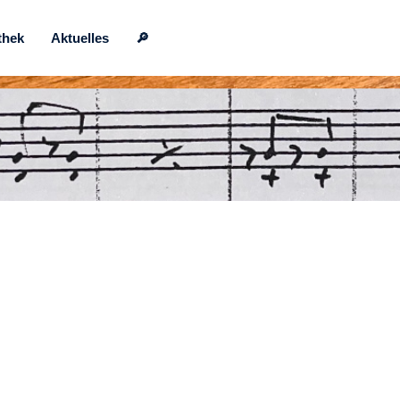
thek
Aktuelles
🔎