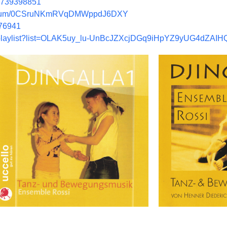
m/739398851
-de/album/0CSruNKmRVqDMWppdJ6DXY
776941
m/playlist?list=OLAK5uy_lu-UnBcJZXcjDGq9iHpYZ9yUG4dZAI