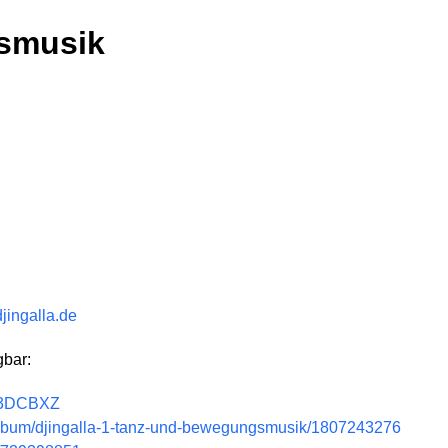
smusik
djingalla.de
gbar:
F43DCBXZ
/album/djingalla-1-tanz-und-bewegungsmusik/1807243276