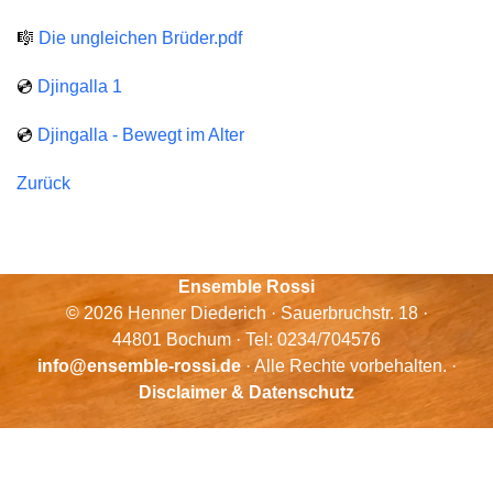
🎼
Die ungleichen Brüder.pdf
💿
Djingalla 1
💿
Djingalla - Bewegt im Alter
Zurück
Ensemble Rossi
© 2026 Henner Diederich · Sauerbruchstr. 18 ·
44801 Bochum · Tel: 0234/704576
info@ensemble-rossi.de
· Alle Rechte vorbehalten. ·
Disclaimer & Datenschutz