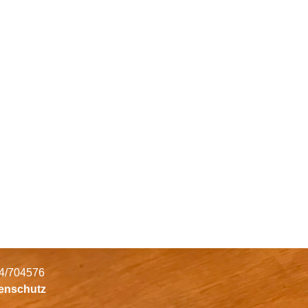
34/704576
tenschutz