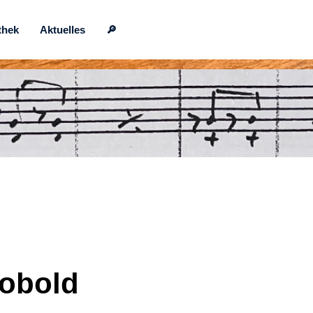
thek
Aktuelles
🔎
Kobold