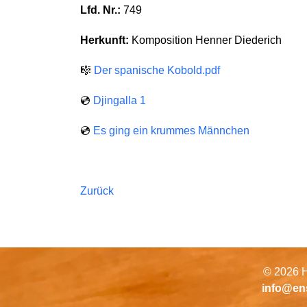
Lfd. Nr.:
749
Herkunft:
Komposition Henner Diederich
🎼
Der spanische Kobold.pdf
💿
Djingalla 1
💿
Es ging ein krummes Männchen
Zurück
© 2026 H
info@en