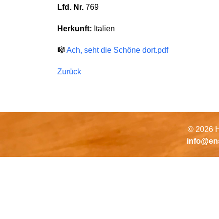
Lfd. Nr.
769
Herkunft:
Italien
🎼
Ach, seht die Schöne dort.pdf
Zurück
© 2026 H
info@en