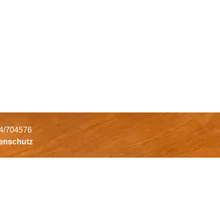
34/704576
tenschutz