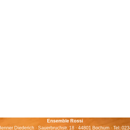
Ensemble Rossi
enner Diederich · Sauerbruchstr. 18 · 44801 Bochum · Tel: 02