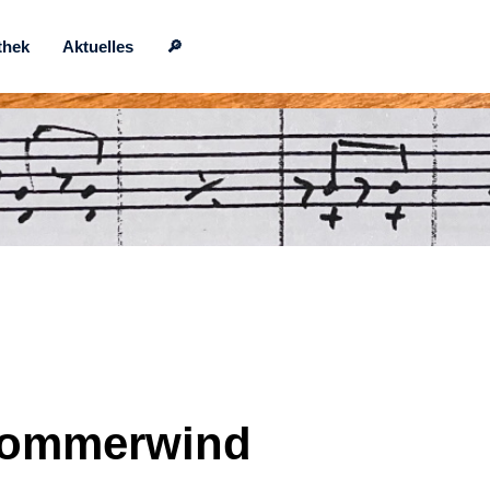
thek
Aktuelles
🔎
 Sommerwind