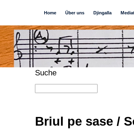
Home
Über uns
Djingalla
Media
Suche
Briul pe sase /