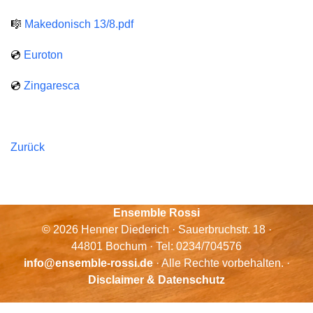
🎼
Makedonisch 13/8.pdf
💿
Euroton
💿
Zingaresca
Zurück
Ensemble Rossi
© 2026 Henner Diederich · Sauerbruchstr. 18 ·
44801 Bochum · Tel: 0234/704576
info@ensemble-rossi.de
· Alle Rechte vorbehalten. ·
Disclaimer & Datenschutz