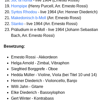
Joc la nunta
- live 1964 (Ernesto Rossi)
Hornpipe
(Henry Purcell, Arr. Ernesto Rossi)
Syrtos Rhodou
- live 1964 (Arr. Henner Diederich)
Makedonisch b-Moll
(Arr. Ernesto Rossi)
Stanko
- live 1964 (Arr. Ernesto Rossi)
Präludium in e-Moll - live 1964 (Johann Sebastian
Bach, Arr. Ernesto Rossi)
Besetzung:
Ernesto Rossi - Akkordeon
Helga Arnold - Zimbal, Vibraphon
Siegfried Borggrefe - Oboe
Hedda Müller - Violine, Viola (bei Titel 10 und 14)
Henner Diederich - Violoncello, Banjo
Willi Jahn - Gitarre
Elke Diederich - Bassxylophon
Gert Winter - Kontrabass