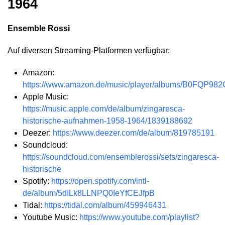
1964
Ensemble Rossi
Auf diversen Streaming-Platformen verfügbar:
Amazon:
https://www.amazon.de/music/player/albums/B0FQP98
Apple Music:
https://music.apple.com/de/album/zingaresca-
historische-aufnahmen-1958-1964/1839188692
Deezer:
https://www.deezer.com/de/album/819785191
Soundcloud:
https://soundcloud.com/ensemblerossi/sets/zingaresca-
historische
Spotify:
https://open.spotify.com/intl-
de/album/5dILk8LLNPQ0IeYfCEJfpB
Tidal:
https://tidal.com/album/459946431
Youtube Music:
https://www.youtube.com/playlist?