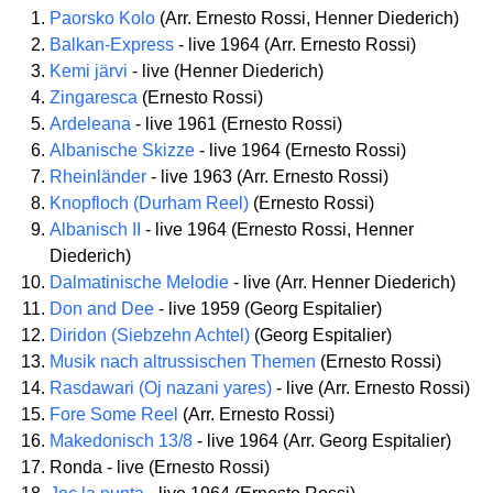
Paorsko Kolo
(Arr. Ernesto Rossi, Henner Diederich)
Balkan-Express
- live 1964 (Arr. Ernesto Rossi)
Kemi järvi
- live (Henner Diederich)
Zingaresca
(Ernesto Rossi)
Ardeleana
- live 1961 (Ernesto Rossi)
Albanische Skizze
- live 1964 (Ernesto Rossi)
Rheinländer
- live 1963 (Arr. Ernesto Rossi)
Knopfloch (Durham Reel)
(Ernesto Rossi)
Albanisch II
- live 1964 (Ernesto Rossi, Henner
Diederich)
Dalmatinische Melodie
- live (Arr. Henner Diederich)
Don and Dee
- live 1959 (Georg Espitalier)
Diridon (Siebzehn Achtel)
(Georg Espitalier)
Musik nach altrussischen Themen
(Ernesto Rossi)
Rasdawari (Oj nazani yares)
- live (Arr. Ernesto Rossi)
Fore Some Reel
(Arr. Ernesto Rossi)
Makedonisch 13/8
- live 1964 (Arr. Georg Espitalier)
Ronda - live (Ernesto Rossi)