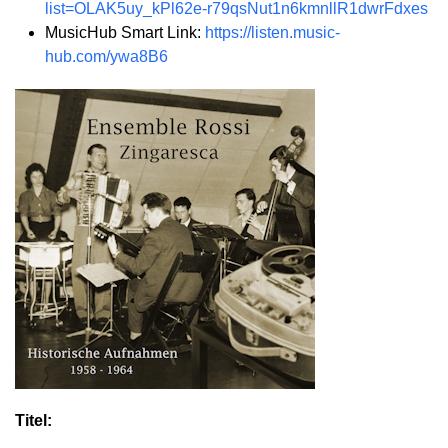
list=OLAK5uy_kPl62e-r79qsNut1n6kmnllR1dwrFdxes
MusicHub Smart Link:
https://listen.music-
hub.com/ywa8B6
Titel: