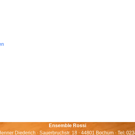
en
Ensemble Rossi
enner Diederich · Sauerbruchstr. 18 · 44801 Bochum · Tel: 02