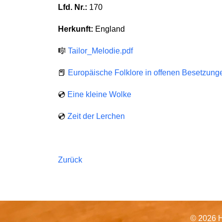
Lfd. Nr.:
170
Herkunft:
England
🎼
Tailor_Melodie.pdf
📕
Europäische Folklore in offenen Besetzung
💿
Eine kleine Wolke
💿
Zeit der Lerchen
Zurück
© 2026 H