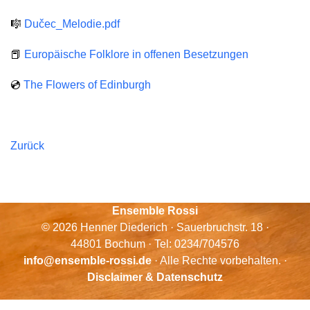
🎼
Dučec_Melodie.pdf
📕
Europäische Folklore in offenen Besetzungen
💿
The Flowers of Edinburgh
Zurück
Ensemble Rossi
© 2026 Henner Diederich · Sauerbruchstr. 18 ·
44801 Bochum · Tel: 0234/704576
info@ensemble-rossi.de
· Alle Rechte vorbehalten. ·
Disclaimer & Datenschutz