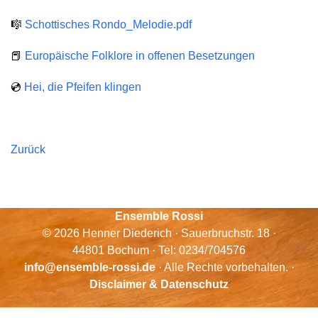
🎼
Schottisches Rondo_Melodie.pdf
📕
Europäische Folklore in offenen Besetzungen
💿
Hei, die Pfeifen klingen
Zurück
Ensemble Rossi
© 2026 Henner Diederich · Sauerbruchstr. 18 ·
44801 Bochum · Tel: 0234/704576
info@ensemble-rossi.de
· Alle Rechte vorbehalten. ·
Disclaimer & Datenschutz