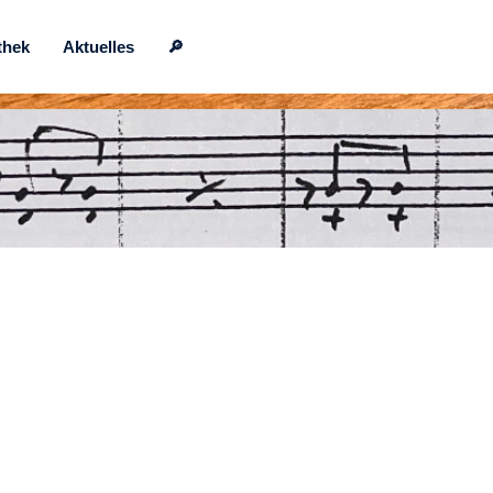
thek
Aktuelles
🔎