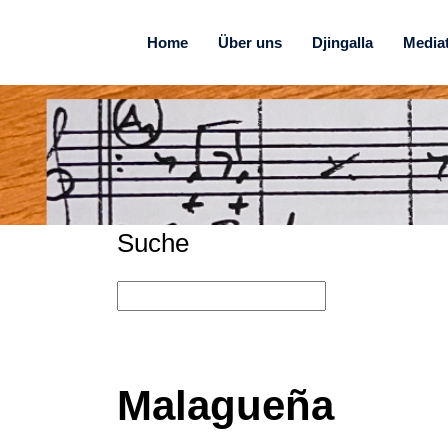
Home
Über uns
Djingalla
Media
Suche
Malagueña