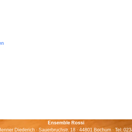
en
Ensemble Rossi
enner Diederich · Sauerbruchstr. 18 · 44801 Bochum · Tel: 02