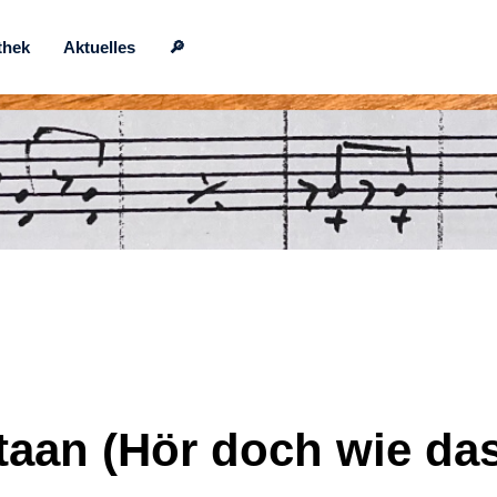
thek
Aktuelles
🔎
etaan (Hör doch wie das