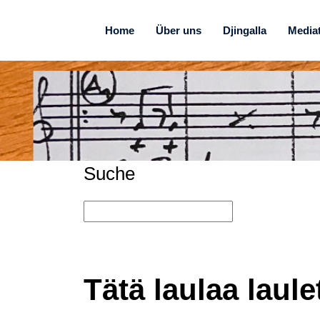
Home
Über uns
Djingalla
Media
Suche
Tätä laulaa laul