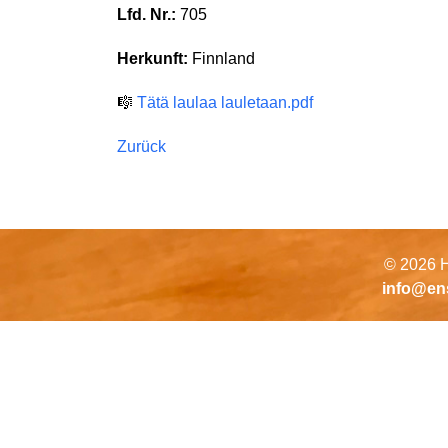
Lfd. Nr.:
705
Herkunft:
Finnland
🎼
Tätä laulaa lauletaan.pdf
Zurück
© 2026 H
info@en