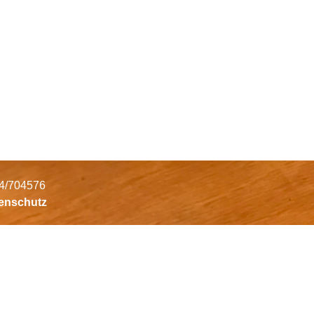
34/704576
tenschutz