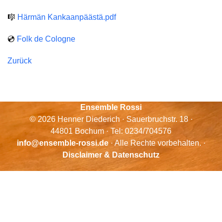
🎼
Härmän Kankaanpäästä.pdf
💿
Folk de Cologne
Zurück
Ensemble Rossi
© 2026 Henner Diederich · Sauerbruchstr. 18 ·
44801 Bochum · Tel: 0234/704576
info@ensemble-rossi.de
· Alle Rechte vorbehalten. ·
Disclaimer & Datenschutz