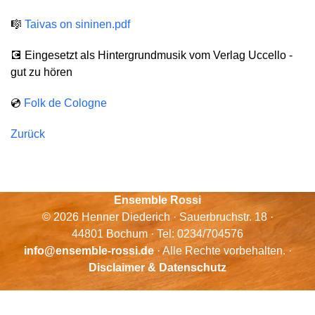
🎼
Taivas on sininen.pdf
💽 Eingesetzt als Hintergrundmusik vom Verlag Uccello -
gut zu hören
💿
Folk de Cologne
Zurück
Ensemble Rossi
© 2026 Henner Diederich · Sauerbruchstr. 18 ·
44801 Bochum · Tel: 0234/704576
info@ensemble-rossi.de
· Alle Rechte vorbehalten. ·
Disclaimer & Datenschutz