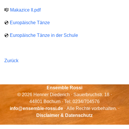
🎼
Makazice II.pdf
💿
Europäische Tänze
💿
Europäische Tänze in der Schule
Zurück
Ensemble Rossi
© 2026 Henner Diederich · Sauerbruchstr. 18 ·
44801 Bochum · Tel: 0234/704576
info@ensemble-rossi.de
· Alle Rechte vorbehalten. ·
Disclaimer & Datenschutz