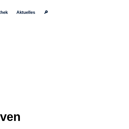
thek
Aktuelles
🔎
even