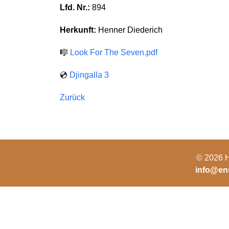
Lfd. Nr.:
894
Herkunft:
Henner Diederich
🎼
Look For The Seven.pdf
💿
Djingalla 3
Zurück
© 2026 H
info@en