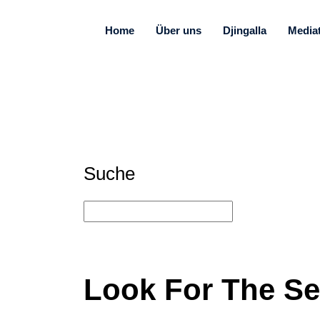
Home
Über uns
Djingalla
Media
Suche
Look For The S