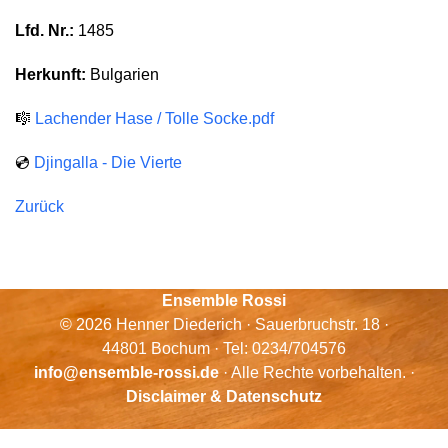
Lfd. Nr.:
1485
Herkunft:
Bulgarien
🎼
Lachender Hase / Tolle Socke.pdf
💿
Djingalla - Die Vierte
Zurück
Ensemble Rossi
© 2026 Henner Diederich · Sauerbruchstr. 18 ·
44801 Bochum · Tel: 0234/704576
info@ensemble-rossi.de
· Alle Rechte vorbehalten. ·
Disclaimer & Datenschutz