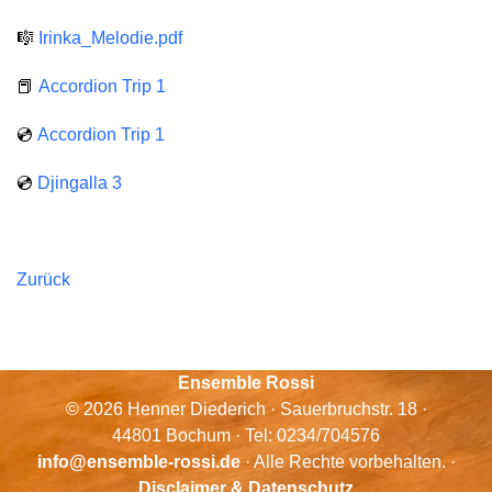
🎼
Irinka_Melodie.pdf
📕
Accordion Trip 1
💿
Accordion Trip 1
💿
Djingalla 3
Zurück
Ensemble Rossi
© 2026 Henner Diederich · Sauerbruchstr. 18 ·
44801 Bochum · Tel: 0234/704576
info@ensemble-rossi.de
· Alle Rechte vorbehalten. ·
Disclaimer & Datenschutz