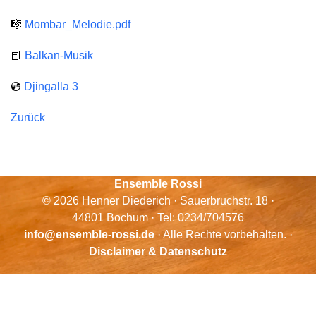
🎼
Mombar_Melodie.pdf
📕
Balkan-Musik
💿
Djingalla 3
Zurück
Ensemble Rossi
© 2026 Henner Diederich · Sauerbruchstr. 18 ·
44801 Bochum · Tel: 0234/704576
info@ensemble-rossi.de
· Alle Rechte vorbehalten. ·
Disclaimer & Datenschutz