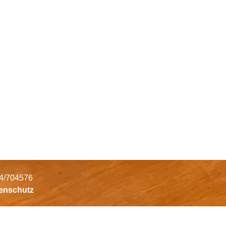
34/704576
tenschutz