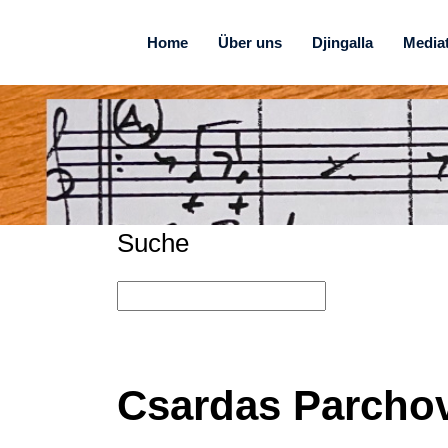
Home
Über uns
Djingalla
Media
Suche
Csardas Parcho