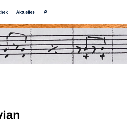
thek
Aktuelles
🔎
vian