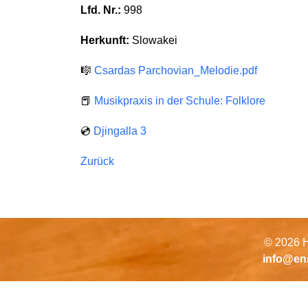
Lfd. Nr.:
998
Herkunft:
Slowakei
🎼
Csardas Parchovian_Melodie.pdf
📕
Musikpraxis in der Schule: Folklore
💿
Djingalla 3
Zurück
© 2026 H
info@en