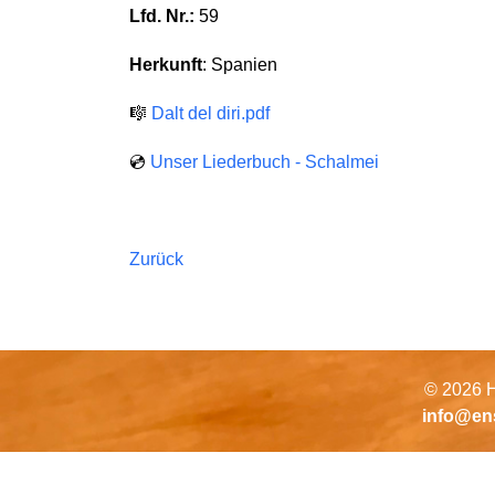
Lfd. Nr.:
59
Herkunft
: Spanien
🎼
Dalt del diri.pdf
💿
Unser Liederbuch - Schalmei
Zurück
© 2026 H
info@en