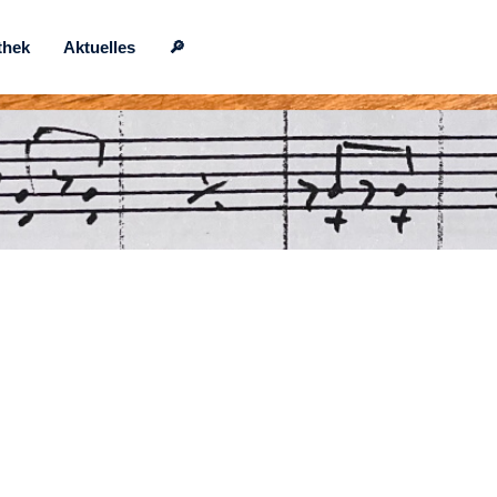
thek
Aktuelles
🔎