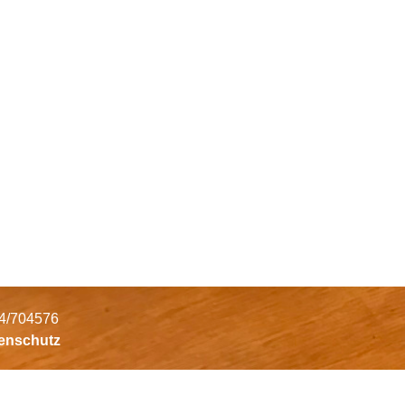
34/704576
tenschutz