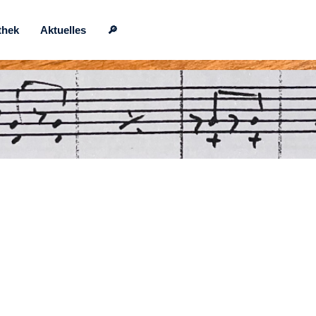
thek
Aktuelles
🔎