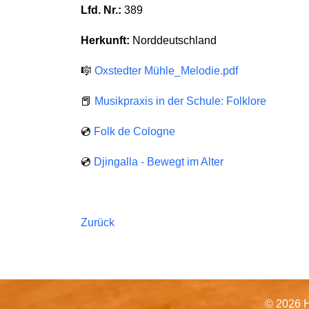
Lfd. Nr.:
389
Herkunft:
Norddeutschland
🎼
Oxstedter Mühle_Melodie.pdf
📕
Musikpraxis in der Schule: Folklore
💿
Folk de Cologne
💿
Djingalla - Bewegt im Alter
Zurück
© 2026 H