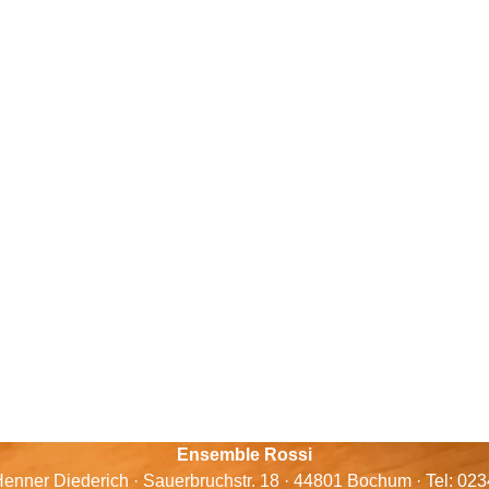
Ensemble Rossi
enner Diederich · Sauerbruchstr. 18 · 44801 Bochum · Tel: 02