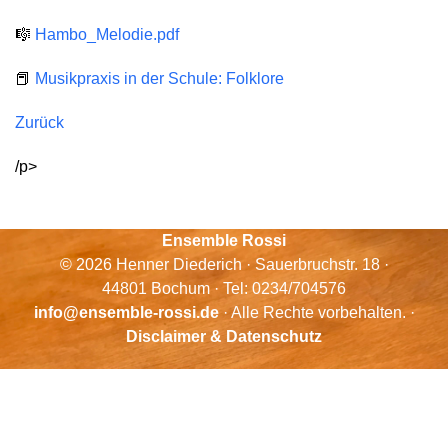
🎼
Hambo_Melodie.pdf
📕
Musikpraxis in der Schule: Folklore
Zurück
/p>
Ensemble Rossi
© 2026 Henner Diederich · Sauerbruchstr. 18 ·
44801 Bochum · Tel: 0234/704576
info@ensemble-rossi.de
· Alle Rechte vorbehalten. ·
Disclaimer & Datenschutz