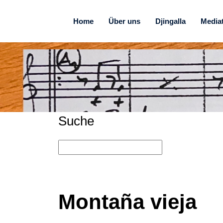
Home
Über uns
Djingalla
Media
Suche
Montaña vieja