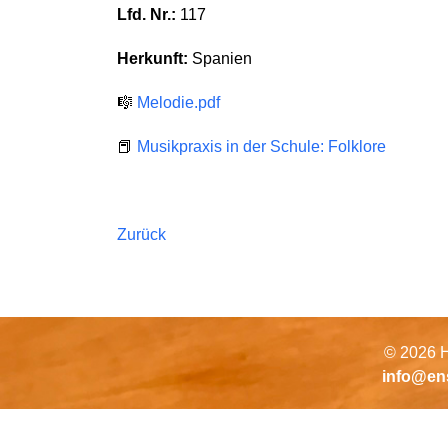
Lfd. Nr.:
117
Herkunft:
Spanien
🎼
Melodie.pdf
📕
Musikpraxis in der Schule: Folklore
Zurück
© 2026 H
info@en