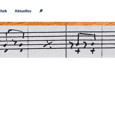
thek
Aktuelles
🔎