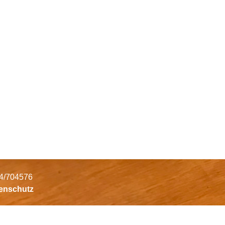
34/704576
tenschutz