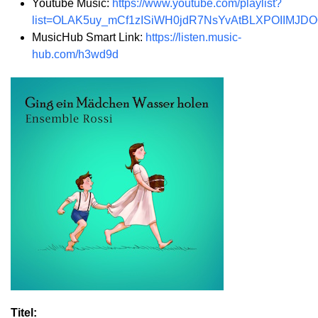
Youtube Music:
https://www.youtube.com/playlist?
list=OLAK5uy_mCf1zISiWH0jdR7NsYvAtBLXPOIIMJD
MusicHub Smart Link:
https://listen.music-
hub.com/h3wd9d
Titel: