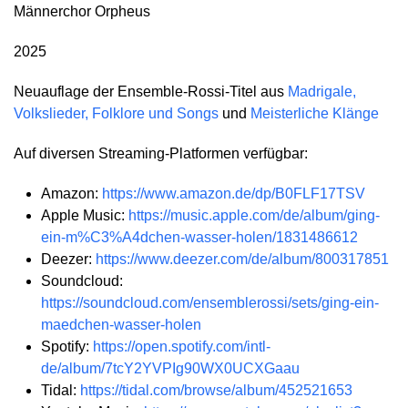
Männerchor Orpheus
2025
Neuauflage der Ensemble-Rossi-Titel aus
Madrigale,
Volkslieder, Folklore und Songs
und
Meisterliche Klänge
Auf diversen Streaming-Platformen verfügbar:
Amazon:
https://www.amazon.de/dp/B0FLF17TSV
Apple Music:
https://music.apple.com/de/album/ging-
ein-m%C3%A4dchen-wasser-holen/1831486612
Deezer:
https://www.deezer.com/de/album/800317851
Soundcloud:
https://soundcloud.com/ensemblerossi/sets/ging-ein-
maedchen-wasser-holen
Spotify:
https://open.spotify.com/intl-
de/album/7tcY2YVPIg90WX0UCXGaau
Tidal:
https://tidal.com/browse/album/452521653