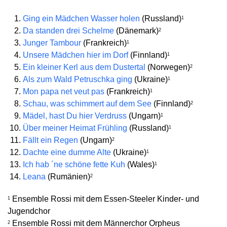
Ging ein Mädchen Wasser holen
(Russland)
1
Da standen drei Schelme
(Dänemark)
2
Junger Tambour
(Frankreich)
1
Unsere Mädchen hier im Dorf
(Finnland)
1
Ein kleiner Kerl aus dem Dustertal
(Norwegen)
2
Als zum Wald Petruschka ging
(Ukraine)
1
Mon papa net veut pas
(Frankreich)
1
Schau, was schimmert auf dem See
(Finnland)
2
Mädel, hast Du hier Verdruss
(Ungarn)
1
Über meiner Heimat Frühling
(Russland)
1
Fällt ein Regen
(Ungarn)
2
Dachte eine dumme Alte
(Ukraine)
1
Ich hab ´ne schöne fette Kuh
(Wales)
1
Leana
(Rumänien)
2
Ensemble Rossi mit dem Essen-Steeler Kinder- und
1
Jugendchor
Ensemble Rossi mit dem Männerchor Orpheus
2