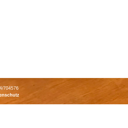
34/704576
tenschutz