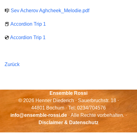
🎼
Sev Acherov Aghcheek_Melodie.pdf
📕
Accordion Trip 1
💿
Accordion Trip 1
Zurück
Ensemble Rossi
© 2026 Henner Diederich · Sauerbruchstr. 18 ·
44801 Bochum · Tel: 0234/704576
info@ensemble-rossi.de
· Alle Rechte vorbehalten. ·
Disclaimer & Datenschutz