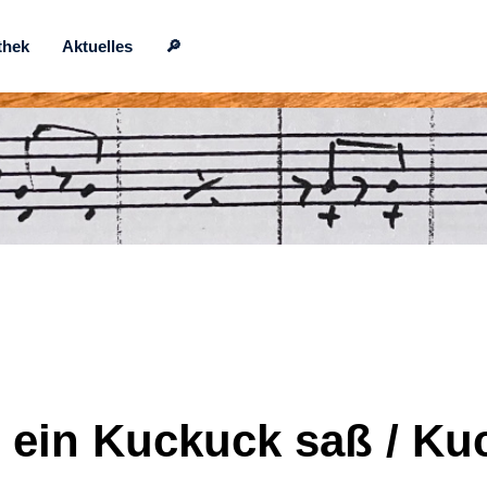
thek
Aktuelles
🔎
 ein Kuckuck saß / Ku