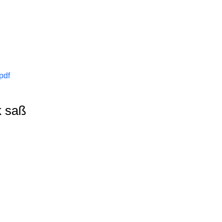
pdf
k saß