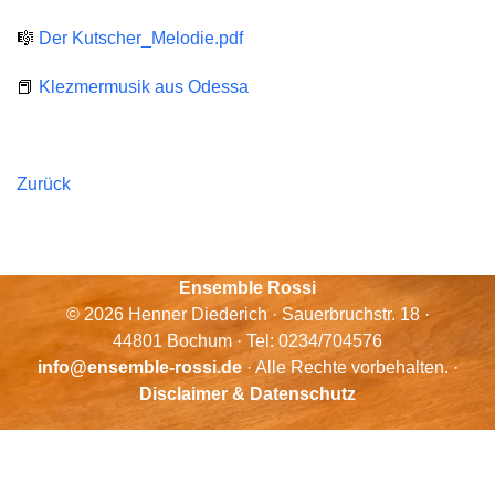
🎼
Der Kutscher_Melodie.pdf
📕
Klezmermusik aus Odessa
Zurück
Ensemble Rossi
© 2026 Henner Diederich · Sauerbruchstr. 18 ·
44801 Bochum · Tel: 0234/704576
info@ensemble-rossi.de
· Alle Rechte vorbehalten. ·
Disclaimer & Datenschutz