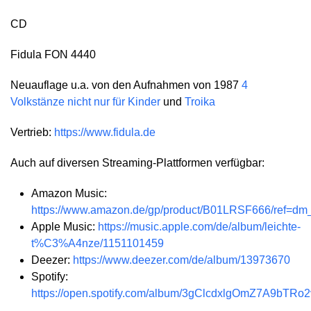
CD
Fidula FON 4440
Neuauflage u.a. von den Aufnahmen von 1987
4
Volkstänze nicht nur für Kinder
und
Troika
Vertrieb:
https://www.fidula.de
Auch auf diversen Streaming-Plattformen verfügbar:
Amazon Music:
https://www.amazon.de/gp/product/B01LRSF666/ref=d
Apple Music:
https://music.apple.com/de/album/leichte-
t%C3%A4nze/1151101459
Deezer:
https://www.deezer.com/de/album/13973670
Spotify:
https://open.spotify.com/album/3gClcdxlgOmZ7A9bTRo