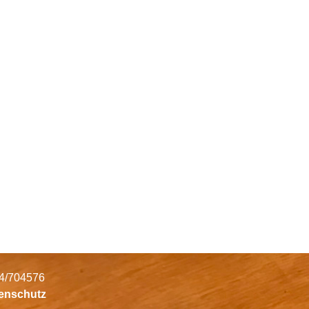
34/704576
tenschutz