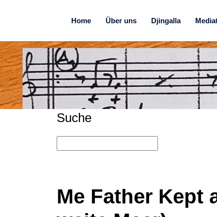
Home
Über uns
Djingalla
Media
Suche
Me Father Kept 