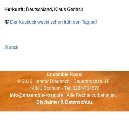
Herkunft:
Deutschland, Klaus Gerlach
🎼
Der Kuckuck weckt schon früh den Tag.pdf
Zurück
Ensemble Rossi
© 2026 Henner Diederich · Sauerbruchstr. 18 ·
44801 Bochum · Tel: 0234/704576
info@ensemble-rossi.de
· Alle Rechte vorbehalten. ·
Disclaimer & Datenschutz