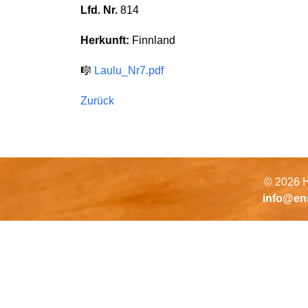
Lfd. Nr.
814
Herkunft:
Finnland
🎼
Laulu_Nr7.pdf
Zurück
© 2026 H
info@en