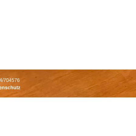
34/704576
tenschutz