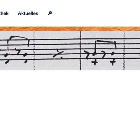
thek
Aktuelles
🔎