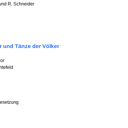
und R. Schneider
 und Tänze der Völker
hor
tefeld
Besetzung