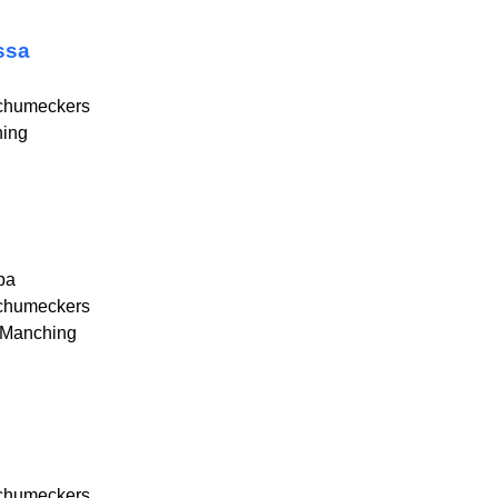
ssa
chumeckers
hing
pa
chumeckers
 Manching
chumeckers