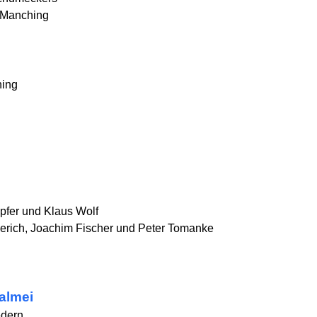
 Manching
hing
fer und Klaus Wolf
erich, Joachim Fischer und Peter Tomanke
almei
edern