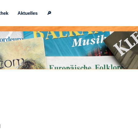
thek
Aktuelles
🔎
h