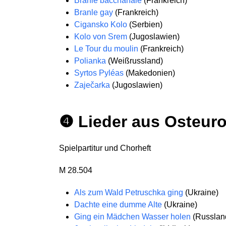
Branle bacchanale
(Frankreich)
Branle gay
(Frankreich)
Cigansko Kolo
(Serbien)
Kolo von Srem
(Jugoslawien)
Le Tour du moulin
(Frankreich)
Polianka
(Weißrussland)
Syrtos Pyléas
(Makedonien)
Zaječarka
(Jugoslawien)
❹ Lieder aus Osteur
Spielpartitur und Chorheft
M 28.504
Als zum Wald Petruschka ging
(Ukraine)
Dachte eine dumme Alte
(Ukraine)
Ging ein Mädchen Wasser holen
(Russlan