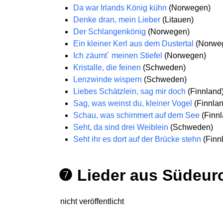
Da war Irlands König kühn
(Norwegen)
Denke dran, mein Lieber
(Litauen)
Der Schlangenkönig
(Norwegen)
Ein kleiner Kerl aus dem Dustertal
(Norwe
Ich zäumt´ meinen Stiefel
(Norwegen)
Kristalle, die feinen
(Schweden)
Lenzwinde wispern
(Schweden)
Liebes Schätzlein, sag mir doch
(Finnland
Sag, was weinst du, kleiner Vogel
(Finnlan
Schau, was schimmert auf dem See
(Finnl
Seht, da sind drei Weiblein
(Schweden)
Seht ihr es dort auf der Brücke stehn
(Finn
❼ Lieder aus Südeur
nicht veröffentlicht