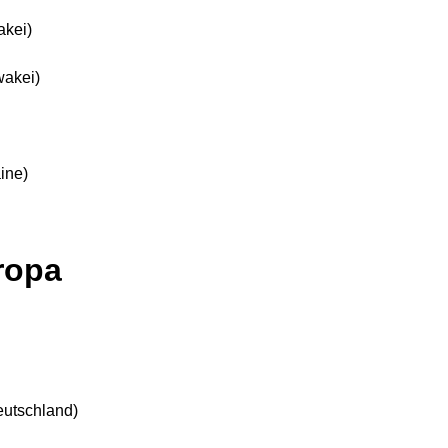
kei)
akei)
ine)
ropa
utschland)