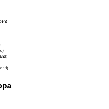
gen)
)
d)
and)
land)
opa