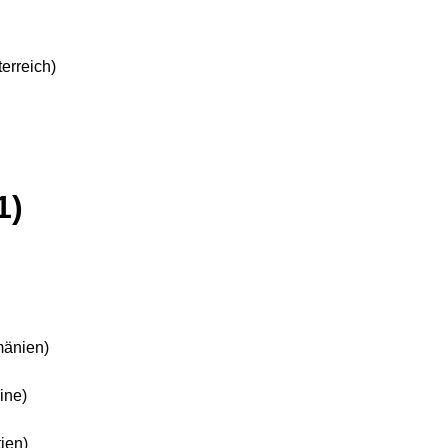
erreich)
1)
änien)
ine)
ien)