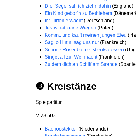
Drei Segel sah ich ziehn dahin
(England)
Ein Kind gebor´n zu Bethlehem
(Dänemar
Ihr Hirten erwacht
(Deutschland)
Jesus hat keine Wiegen
(Polen)
Kommt, und kauft meinen jungen Efeu
(Irl
Sag, o Hirtin, sag uns nur
(Frankreich)
Schöne Rosenblume ist entsprossen
(Ung
Singet all zur Weihnacht
(Frankreich)
Zu dem dichten Schilf am Strande
(Spanie
❸ Kreistänze
Spielpartitur
M 28.503
Baonopstekker
(Niederlande)