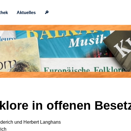
thek
Aktuelles
🔎
klore in offenen Bese
derich und Herbert Langhans
ich