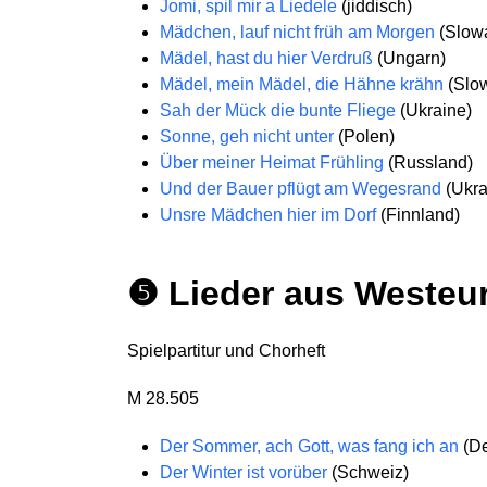
Jomi, spil mir a Liedele
(jiddisch)
Mädchen, lauf nicht früh am Morgen
(Slowa
Mädel, hast du hier Verdruß
(Ungarn)
Mädel, mein Mädel, die Hähne krähn
(Slow
Sah der Mück die bunte Fliege
(Ukraine)
Sonne, geh nicht unter
(Polen)
Über meiner Heimat Frühling
(Russland)
Und der Bauer pflügt am Wegesrand
(Ukra
Unsre Mädchen hier im Dorf
(Finnland)
❺ Lieder aus Westeu
Spielpartitur und Chorheft
M 28.505
Der Sommer, ach Gott, was fang ich an
(De
Der Winter ist vorüber
(Schweiz)