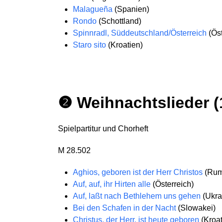
Malagueña
(Spanien)
Rondo
(Schottland)
Spinnradl, Süddeutschland/Österreich
(Öst
Staro sito
(Kroatien)
❷ Weihnachtslieder (
Spielpartitur und Chorheft
M 28.502
Aghios, geboren ist der Herr Christos
(Rum
Auf, auf, ihr Hirten alle
(Österreich)
Auf, laßt nach Bethlehem uns gehen
(Ukra
Bei den Schafen in der Nacht
(Slowakei)
Christus, der Herr, ist heute geboren
(Kroat