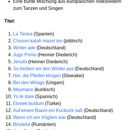
Eine bunte Mischung aus europäischen Volksliedern
zum Tanzen und Singen
Titel:
La Tarara
(Spanien)
Chossn kalah mazel tov
(jiddisch)
Winter ade
(Deutschland)
Jugo Primo
(Henner Diederich)
Jenufa
(Henner Diederich)
So treiben wir den Winter aus
(Deutschland)
Hei, die Pfeifen klingen
(Slowakei)
Bei den Wirags
(Ungarn)
Meymano
(kurdisch)
Yo te dare
(Spanisch)
Ekmek buldum
(Türkei)
Auf einem Baum ein Kuckuck saß
(Deutschland)
Wenn ich ein Vöglein wär
(Deutschland)
Briuletul
(Rumänien)