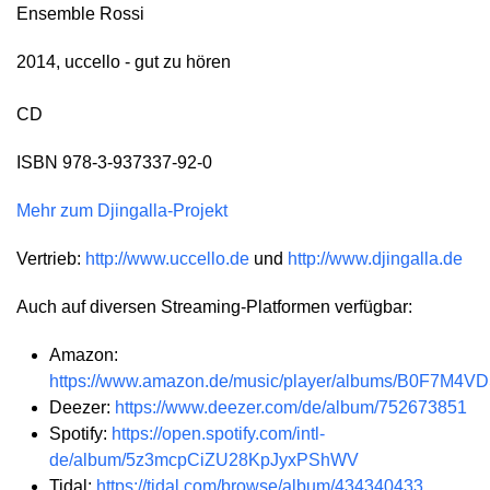
Ensemble Rossi
2014, uccello - gut zu hören
CD
ISBN 978-3-937337-92-0
Mehr zum Djingalla-Projekt
Vertrieb:
http://www.uccello.de
und
http://www.djingalla.de
Auch auf diversen Streaming-Platformen verfügbar:
Amazon:
https://www.amazon.de/music/player/albums/B0F7M4V
Deezer:
https://www.deezer.com/de/album/752673851
Spotify:
https://open.spotify.com/intl-
de/album/5z3mcpCiZU28KpJyxPShWV
Tidal:
https://tidal.com/browse/album/434340433