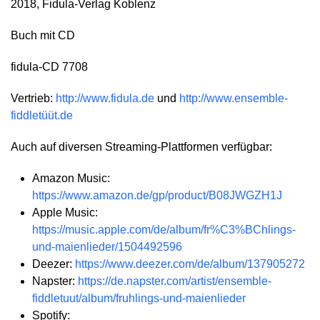
2018, Fidula-Verlag Koblenz
Buch mit CD
fidula-CD 7708
Vertrieb:
http://www.fidula.de
und
http://www.ensemble-
fiddletüüt.de
Auch auf diversen Streaming-Plattformen verfügbar:
Amazon Music:
https://www.amazon.de/gp/product/B08JWGZH1J
Apple Music:
https://music.apple.com/de/album/fr%C3%BChlings-
und-maienlieder/1504492596
Deezer:
https://www.deezer.com/de/album/137905272
Napster:
https://de.napster.com/artist/ensemble-
fiddletuut/album/fruhlings-und-maienlieder
Spotify: